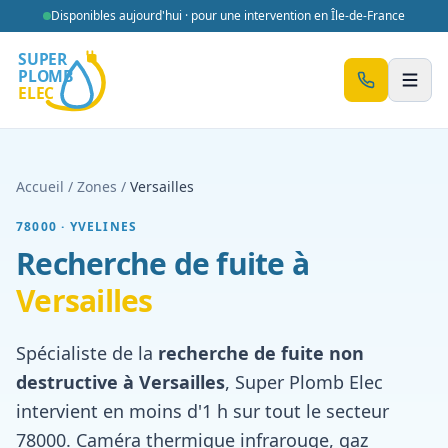
Aller au contenu
Disponibles aujourd'hui · pour une intervention en Île-de-France
Men
Accueil
/
Zones
/
Versailles
78000
·
YVELINES
Recherche de fuite à
Versailles
Spécialiste de la
recherche de fuite non
destructive à
Versailles
, Super Plomb Elec
intervient en moins d'1 h sur tout le secteur
78000
. Caméra thermique infrarouge, gaz