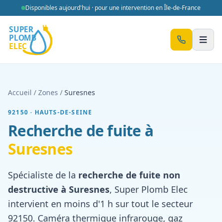
Aller au contenu
Disponibles aujourd'hui · pour une intervention en Île-de-France
Men
Accueil
/
Zones
/
Suresnes
92150
·
HAUTS-DE-SEINE
Recherche de fuite à
Suresnes
Spécialiste de la
recherche de fuite non
destructive à
Suresnes
, Super Plomb Elec
intervient en moins d'1 h sur tout le secteur
92150
. Caméra thermique infrarouge, gaz