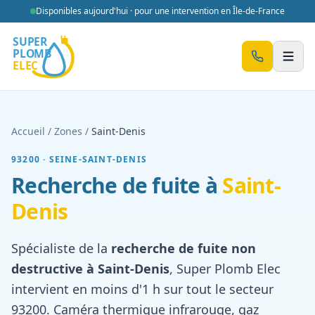
Aller au contenu
Disponibles aujourd'hui · pour une intervention en Île-de-France
Men
Accueil
/
Zones
/
Saint-Denis
93200
·
SEINE-SAINT-DENIS
Recherche de fuite à
Saint-
Denis
Spécialiste de la
recherche de fuite non
destructive à
Saint-Denis
, Super Plomb Elec
intervient en moins d'1 h sur tout le secteur
93200
. Caméra thermique infrarouge, gaz