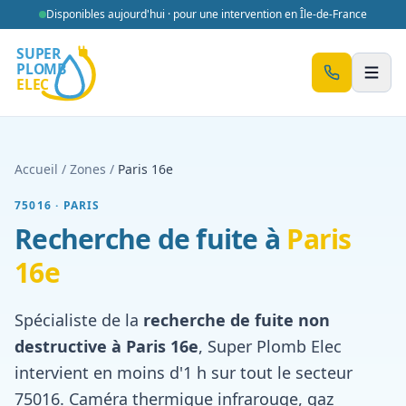
Aller au contenu
Disponibles aujourd'hui · pour une intervention en Île-de-France
Men
Accueil
/
Zones
/
Paris 16e
75016
·
PARIS
Recherche de fuite à
Paris
16e
Spécialiste de la
recherche de fuite non
destructive à
Paris 16e
, Super Plomb Elec
intervient en moins d'1 h sur tout le secteur
75016
. Caméra thermique infrarouge, gaz